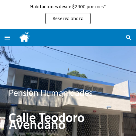
Habitaciones desde $2400 por mes*
Skip to main content
Skip to navigation
Reserva ahora
Pensión Humanidades
Calle
Teodoro
Avendaño